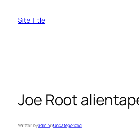
Skip
to
Site Title
content
Joe Root alienta
Written by
admin
in
Uncategorized